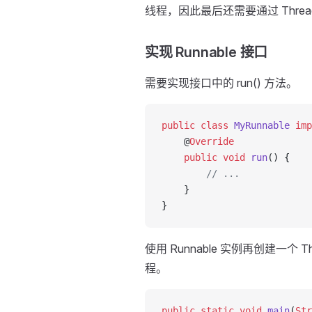
线程，因此最后还需要通过 Thr
实现 Runnable 接口
需要实现接口中的 run() 方法。
public
 class
 MyRunnable
 imp
    @
Override
    public
 void
 run
() {
        // ...
    }
}
使用 Runnable 实例再创建一个 Th
程。
public
 static
 void
 main
(
Str