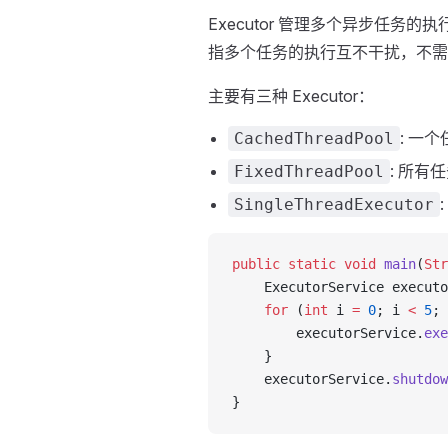
Executor 管理多个异步任
指多个任务的执行互不干扰，不需
主要有三种 Executor：
: 一
CachedThreadPool
: 所
FixedThreadPool
SingleThreadExecutor
public
 static
 void
 main
(
Str
    ExecutorService executo
    for
 (
int
 i 
=
 0
; i 
<
 5
; 
        executorService.
exe
    }
    executorService.
shutdow
}