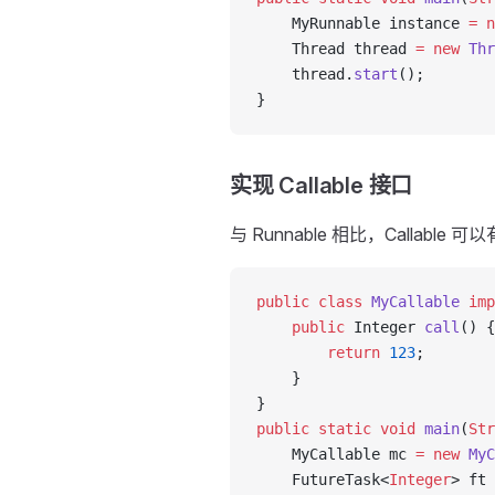
    MyRunnable instance 
=
 n
    Thread thread 
=
 new
 Thr
    thread.
start
();
}
实现 Callable 接口
与 Runnable 相比，Callable
public
 class
 MyCallable
 imp
    public
 Integer 
call
() {
        return
 123
;
    }
}
public
 static
 void
 main
(
Str
    MyCallable mc 
=
 new
 MyC
    FutureTask<
Integer
> ft 