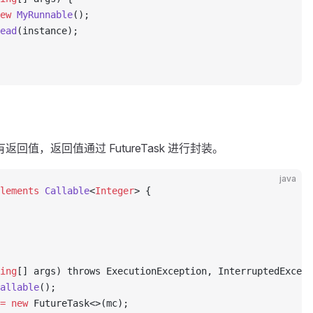
ew
 MyRunnable
();
ead
(instance);
 可以有返回值，返回值通过 FutureTask 进行封装。
java
lements
 Callable
<
Integer
> {
ing
[] args) throws ExecutionException, InterruptedExcept
allable
();
=
 new
 FutureTask<>(mc);