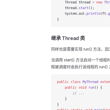
    Thread thread 
=
 new
 Thr
    thread.
start
();
    System.out.
println
(ft.
g
}
继承 Thread 类
同样也是需要实现 run() 方法，因为 
当调用 start() 方法启动一
程被调度时会执行该线程的 run()
public
 class
 MyThread
 exten
    public
 void
 run
() {
        // ...
    }
}