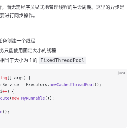
务的执行，而无需程序员显式地管理线程的生命周期。这里的异步是
要进行同步操作。
个任务创建一个线程
有任务只能使用固定大小的线程
: 相当于大小为 1 的
FixedThreadPool
java
ing
[] args) {
rService 
=
 Executors.
newCachedThreadPool
();
i
++
) {
cute
(
new
 MyRunnable
());
n
();